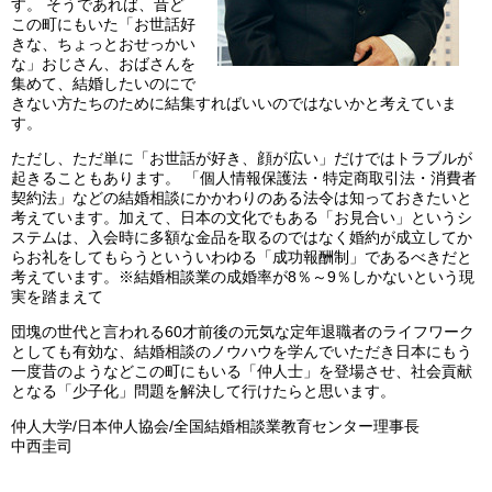
す。 そうであれば、昔ど
この町にもいた「お世話好
きな、ちょっとおせっかい
な」おじさん、おばさんを
集めて、結婚したいのにで
きない方たちのために結集すればいいのではないかと考えていま
す。
ただし、ただ単に「お世話が好き、顔が広い」だけではトラブルが
起きることもあります。 「個人情報保護法・特定商取引法・消費者
契約法」などの結婚相談にかかわりのある法令は知っておきたいと
考えています。加えて、日本の文化でもある「お見合い」というシ
ステムは、入会時に多額な金品を取るのではなく婚約が成立してか
らお礼をしてもらうといういわゆる「成功報酬制」であるべきだと
考えています。※結婚相談業の成婚率が8％～9％しかないという現
実を踏まえて
団塊の世代と言われる60才前後の元気な定年退職者のライフワーク
としても有効な、結婚相談のノウハウを学んでいただき日本にもう
一度昔のようなどこの町にもいる「仲人士」を登場させ、社会貢献
となる「少子化」問題を解決して行けたらと思います。
仲人大学/日本仲人協会/全国結婚相談業教育センター理事長
中西圭司